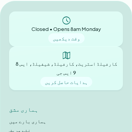
Closed • Opens 8am Monday
وقت دیکھیں
کارفیلڈ اسٹریٹ، کارفیلڈ، شیفیلڈ، ایس 8
9 ایس جی
ہدایات حاصل کریں
ہماری مشق
ہماری بارے ميں
نئے مریض