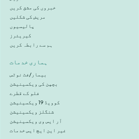
خبروں کی مشق کریں
مریض کی شکلیں
پالیسیوں
کیریئرز
ہم سے رابطہ کریں
ہماری خدمات
بیمار/فٹ نوٹس
بچپن کی ویکسینیشن
فلو کے قطرے
کوویڈ 19 ویکسینیشن
شنگلز ویکسینیشن
آر ایس وی ویکسینیشن
غیر این ایچ ایس خدمات