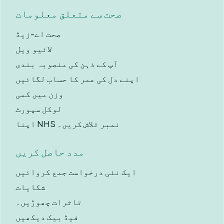
صحت سے متعلق معلومات
صحت اے-زیڈ
لائیو ویل
آپ کے ذہن کی منصوبہ بندی
اپنے دل کی عمر کا حساب لگائیں
وزن میں کمی
لوکل سپورٹ
اپنا NHS نمبر تلاش کریں۔
مدد حاصل کریں
ایک نئی درخواست جمع کروائیں
شکایات
تاثرات چھوڑیں۔
فیڈ بیک دیکھیں