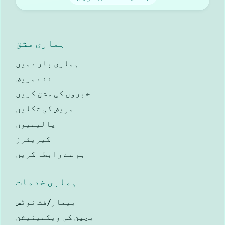
ہماری مشق
ہماری بارے ميں
نئے مریض
خبروں کی مشق کریں
مریض کی شکلیں
پالیسیوں
کیریئرز
ہم سے رابطہ کریں
ہماری خدمات
بیمار/فٹ نوٹس
بچپن کی ویکسینیشن