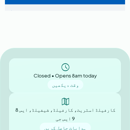
Closed • Opens 8am today
وقت دیکھیں
کارفیلڈ اسٹریٹ، کارفیلڈ، شیفیلڈ، ایس 8
9 ایس جی
ہدایات حاصل کریں