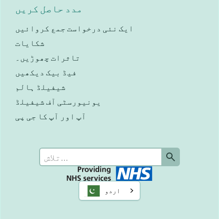
مدد حاصل کریں
ایک نئی درخواست جمع کروائیں
شکایات
تاثرات چھوڑیں۔
فیڈ بیک دیکھیں
شیفیلڈ ہالم
یونیورسٹی آف شیفیلڈ
آپ اور آپ کا جی پی
اردو