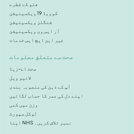
فلو کے قطرے
کوویڈ 19 ویکسینیشن
شنگلز ویکسینیشن
آر ایس وی ویکسینیشن
غیر این ایچ ایس خدمات
صحت سے متعلق معلومات
صحت اے-زیڈ
لائیو ویل
آپ کے ذہن کی منصوبہ بندی
اپنے دل کی عمر کا حساب لگائیں
وزن میں کمی
لوکل سپورٹ
اپنا NHS نمبر تلاش کریں۔