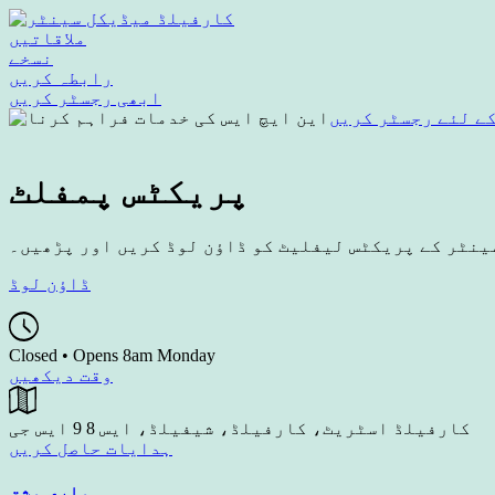
ملاقاتیں
نسخے
رابطہ کریں
ابھی رجسٹر کریں
ے لئے رجسٹر کریں
پریکٹس پمفلٹ
نٹر کے پریکٹس لیفلیٹ کو ڈاؤن لوڈ کریں اور پڑھیں۔
ڈاؤن لوڈ
Closed • Opens 8am Monday
وقت دیکھیں
کارفیلڈ اسٹریٹ، کارفیلڈ، شیفیلڈ، ایس 8 9 ایس جی
ہدایات حاصل کریں
ہماری مشق