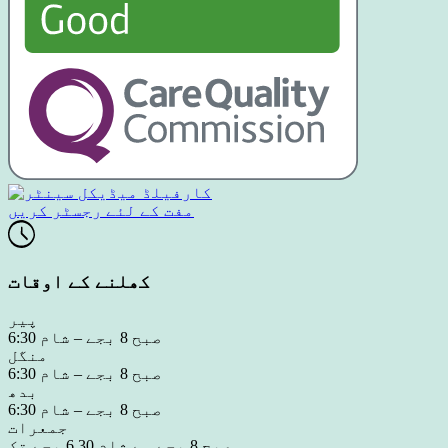
مفت کے لئے رجسٹر کریں
کھلنے کے اوقات
پیر
صبح 8 بجے – شام 6:30
منگل
صبح 8 بجے – شام 6:30
بدھ
صبح 8 بجے – شام 6:30
جمعرات
صبح 8 بجے سے شام 6.30 بجے تک