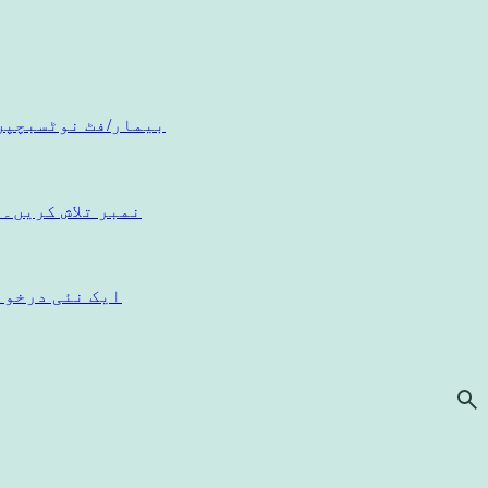
بیمار/فٹ نوٹس
بچپن
اپنا NHS نمبر تلاش کریں۔
ایک نئی درخوا