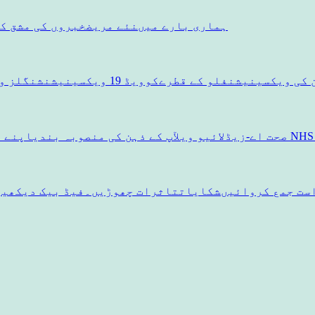
ہماری بارے ميں
نئے مریض
خبروں کی مشق ک
 کی ویکسینیشن
فلو کے قطرے
کوویڈ 19 ویکسینیشن
شنگلز و
صحت اے-زیڈ
لائیو ویل
آپ کے ذہن کی منصوبہ بندی
اپنے د
ست جمع کروائیں
شکایات
تاثرات چھوڑیں۔
فیڈ بیک دیکھیں