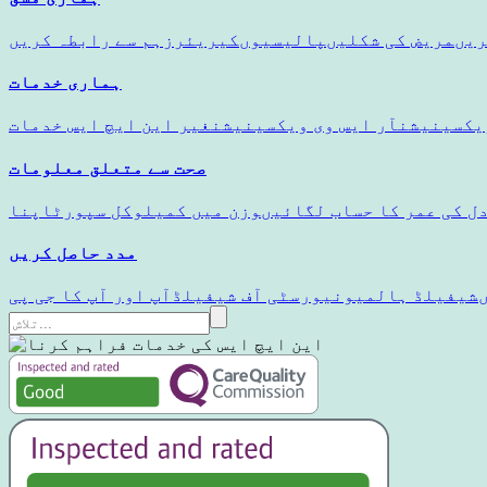
ریں
مریض کی شکلیں
پالیسیوں
کیریئرز
ہم سے رابطہ کریں
ہماری خدمات
یکسینیشن
آر ایس وی ویکسینیشن
غیر این ایچ ایس خدمات
صحت سے متعلق معلومات
ل کی عمر کا حساب لگائیں
وزن میں کمی
لوکل سپورٹ
مدد حاصل کریں
شیفیلڈ ہالم
یونیورسٹی آف شیفیلڈ
آپ اور آپ کا جی پی