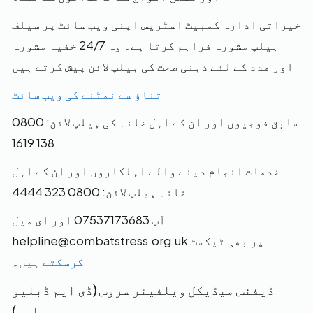
خیراتی ادارہ کمبیٹ اسٹریس اپنی ویب سائٹ پر سیلف
ہیلپ مشورہ فراہم کرتا ہے۔ وہ 24/7 خفیہ مشورہ
اور مدد کے لئے ذہنی صحت کی ہیلپ لائن پیش کرتے ہیں
تناؤ سے نمٹنے کی ویب سائٹ
سابق فوجیوں اور ان کے اہل خانہ کی ہیلپ لائن: 0800
138 1619
خدمات انجام دینے والے اہلکاروں اور ان کے اہل
خانہ ہیلپ لائن: 0800 323 4444
آپ 07537173683 اور ای میل
helpline@combatstress.org.uk پر بھی ٹیکسٹ
کرسکتے ہیں
۔
ڈیفنس میڈیکل ویلفیئر سروس (ڈی ایم ڈبلیو
ایس)