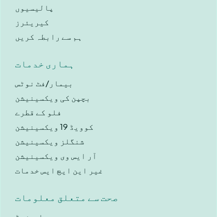
پالیسیوں
کیریئرز
ہم سے رابطہ کریں
ہماری خدمات
بیمار/فٹ نوٹس
بچپن کی ویکسینیشن
فلو کے قطرے
کوویڈ 19 ویکسینیشن
شنگلز ویکسینیشن
آر ایس وی ویکسینیشن
غیر این ایچ ایس خدمات
صحت سے متعلق معلومات
صحت اے-زیڈ