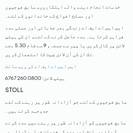
خدمات انجام دینے والے اہلکاروں، سابق فوجیوں
اور مسلح افواج کے خاندانوں کے لئے۔
ایس ایس اے ایف اے زندگی بھر جذباتی اور عملی مدد
فراہم کرتا ہے۔ مدد حاصل کرنے کے لئے، ان کی ہیلپ
لائن پر کال کریں یا پیر سے جمعہ، 9 سے شام 5.30 بجے
تک ان کی آن لائن چیٹ کا استعمال کریں.
ایس ایس اے ایف اے کی ویب سائٹ
ہیلپ لائن: 0800 260 6767
STOLL
سابق فوجیوں کے لئے جو آزادانہ طور پر رہنے کے لئے
جدوجہد کرتے ہیں۔
سابق فوجیوں کو آزادانہ طور پر رہنے میں مدد کرنے
کے لئے رہائش اور مدد کی خدمات فراہم کرتا ہے۔