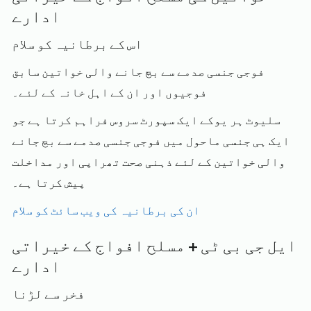
ادارے
اس کے برطانیہ کو سلام
فوجی جنسی صدمے سے بچ جانے والی خواتین سابق
فوجیوں اور ان کے اہل خانہ کے لئے۔
سلیوٹ ہر یوکے ایک سپورٹ سروس فراہم کرتا ہے جو
ایک ہی جنسی ماحول میں فوجی جنسی صدمے سے بچ جانے
والی خواتین کے لئے ذہنی صحت تھراپی اور مداخلت
پیش کرتا ہے۔
ان کی برطانیہ کی ویب سائٹ کو سلام
ایل جی بی ٹی + مسلح افواج کے خیراتی
ادارے
فخر سے لڑنا