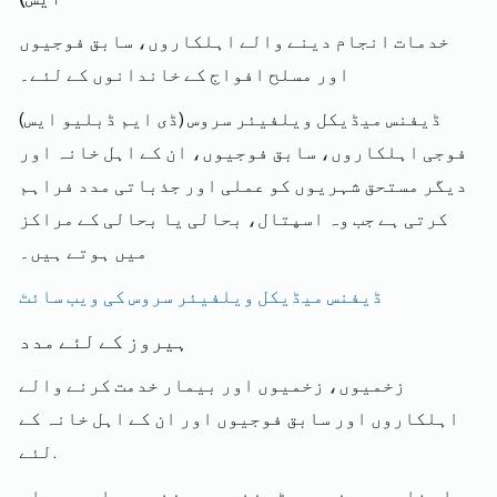
خدمات انجام دینے والے اہلکاروں، سابق فوجیوں
اور مسلح افواج کے خاندانوں کے لئے۔
ڈیفنس میڈیکل ویلفیئر سروس (ڈی ایم ڈبلیو ایس)
فوجی اہلکاروں، سابق فوجیوں، ان کے اہل خانہ اور
دیگر مستحق شہریوں کو عملی اور جذباتی مدد فراہم
کرتی ہے جب وہ اسپتال، بحالی یا بحالی کے مراکز
میں ہوتے ہیں۔
ڈیفنس میڈیکل ویلفیئر سروس کی ویب سائٹ
ہیروز کے لئے مدد
زخمیوں، زخمیوں اور بیمار خدمت کرنے والے
اہلکاروں اور سابق فوجیوں اور ان کے اہل خانہ کے
لئے.
ہیلپ فار ہیروز چیریٹی زخمیوں، زخمیوں اور بیمار