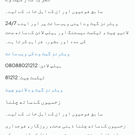
سابق فوجیوں اور ان کے اہل خانہ کے لیے۔
ویٹرنز گیٹ وے اپنی ویب سائٹ پر اور اپنے 24/7
لائیو چیٹ ، ٹیکسٹ میسجنگ اور ہیلپ لائن کے ساتھ صحت
کی مدد اور مشورہ فراہم کرتا ہے۔
ویٹرنز گیٹ وے کی ویب سائٹ
ہیلپ لائن: 08088021212
ٹیکسٹ چیٹ: 81212
ویٹرنز گیٹ وے لائیو چیٹ
زخمیوں کے ساتھ چلنا
سابق فوجیوں اور ان کے اہل خانہ کے لیے۔
زخمیوں کے ساتھ چلنا ذہنی صحت، روزگار، فوجداری
انصاف اور نشے جیسے متعدد مسائل کے لئے مدد کی