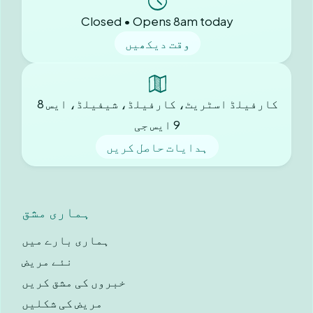
Closed • Opens 8am today
وقت دیکھیں
کارفیلڈ اسٹریٹ، کارفیلڈ، شیفیلڈ، ایس 8
9 ایس جی
ہدایات حاصل کریں
ہماری مشق
ہماری بارے ميں
نئے مریض
خبروں کی مشق کریں
مریض کی شکلیں