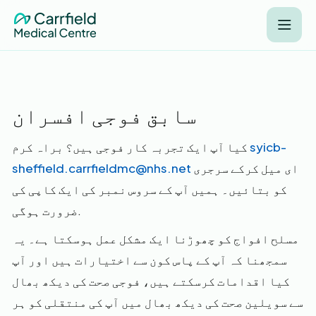
سابق فوجی افسران
syicb-
کیا آپ ایک تجربہ کار فوجی ہیں؟ براہ کرم
ای میل کرکے سرجری
sheffield.carrfieldmc@nhs.net
کو بتائیں۔ ہمیں آپ کے سروس نمبر کی ایک کاپی کی
ضرورت ہوگی.
مسلح افواج کو چھوڑنا ایک مشکل عمل ہوسکتا ہے۔ یہ
سمجھنا کہ آپ کے پاس کون سے اختیارات ہیں اور آپ
کیا اقدامات کرسکتے ہیں، فوجی صحت کی دیکھ بھال
سے سویلین صحت کی دیکھ بھال میں آپ کی منتقلی کو ہر