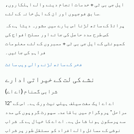
ایل جی بی ٹی + خدمات انجام دینے والے اہلکاروں،
سابق فوجیوں اور ان کے اہل خانہ کے لئے.
پرائڈ کے ساتھ لڑنا اس بارے میں مشورہ دیتا ہے کہ
کس طرح مدد حاصل کی جائے اور مسلح افواج کی
کمیونٹی کے ایل جی بی ٹی + ممبروں کے لئے معلومات
فراہم کی جائیں۔
فخر کے ساتھ لڑنے والی ویب سائٹ
نشے کی لت کے خیراتی ادارے
شرابی گمنام (اے اے)
اے اے ایک مفت سیلف ہیلپ نیٹ ورک ہے۔ اس کے "12
مراحل" پروگرام میں باقاعدہ سپورٹ گروپوں کی مدد
سے پرسکون ہونا شامل ہے۔ اے اے کا خیال ہے کہ شراب
نوشی کے مسائل والے افراد کو مستقل طور پر شراب