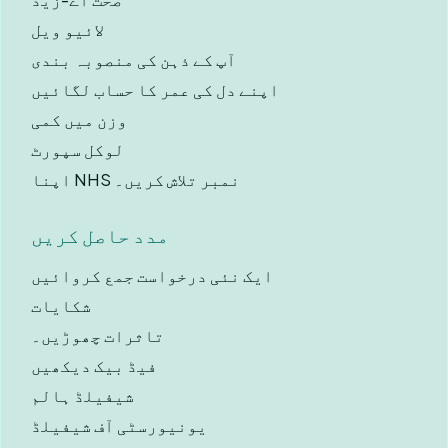
لائیو ویل
آپ کے ذہن کی منصوبہ بندی
اپنے دل کی عمر کا حساب لگائیں
وزن میں کمی
لوکل سپورٹ
اپنا NHS نمبر تلاش کریں۔
مدد حاصل کریں
ایک نئی درخواست جمع کروائیں
شکایات
تاثرات چھوڑیں۔
فیڈ بیک دیکھیں
شیفیلڈ ہالم
یونیورسٹی آف شیفیلڈ