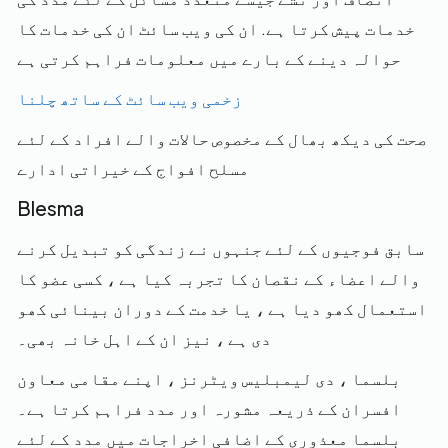
خدمات پیش کرتا ہے. ان کی ویب سائٹ ان کی خدمات کا
حوالہ دینے کے بارے میں معلومات فراہم کرتی ہے
زخمی ویب سائٹ کے ساتھ چلنا
صحت کی دیکھ بھال کے مخصوص حالات والے افراد کے لئے
مسلح افواج کے خیراتی ادارے
Blesma
سابق فوجیوں کے لئے جنہوں نے زندگی کو تبدیل کرنے
والے اعضاء کے نقصان کا تجربہ کیا ہے ، کسی عضو کا
استعمال کھو دیا ہے ، یا خدمت کے دوران بینائی کھو
دی ہے ، نیز ان کے اہل خانہ بھی۔
بلسما ، دی لیمبلیس ویٹرنز ، اپنے مقامی معاون
افسران کے ذریعہ مشورہ اور مدد فراہم کرتا ہے۔
بلسما معذوری کے اضافی اخراجات میں مدد کے لئے