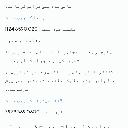
مالی مدد بھی فراہم کرتا ہے۔
بلیسما کی ویب سائٹ
بلسما فون نمبر: 020 8590 1124
نابینا سابق فوجی
سابق فوجیوں کے لئے جنہوں نے بینائی سے محرومی کا
تجربہ کیا ہے اور ان کے اہل خانہ.
بلائنڈ ویٹرنز اپنی ویب سائٹ پر کمیونٹی گروپس،
بحالی اور دیکھ بھال کے ساتھ ساتھ مشورہ بھی پیش
کرتے ہیں۔
بلائنڈ ویٹرنز کی ویب سائٹ
فون نمبر: 0800 389 7979
خواتین کی مسلح افواج کے خیراتی