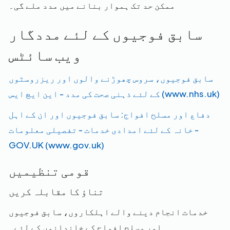
ممکن حد تک ہموار بنانے میں مدد ملے گی۔
سابق فوجیوں کے لئے مددگار
ویب سائٹس
سابق فوجیوں، سروس چھوڑنے والوں اور ریزروسٹوں
کے لئے ذہنی صحت کی مدد - این ایچ ایس (www.nhs.uk)
دفاع اور مسلح افواج: سابق فوجیوں اور ان کے اہل
خانہ کے لئے امدادی خدمات - تفصیلی معلومات -
GOV.UK (www.gov.uk)
قومی تنظیمیں
تناؤ کا مقابلہ کریں
خدمات انجام دینے والے اہلکاروں، سابق فوجیوں
اور مسلح افواج کے خاندانوں کے لئے۔