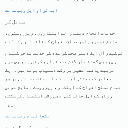
ایس ٹی او ایل ویب سائٹ
سب مل کر
خدمات انجام دینے والے اہلکاروں، ریزروسٹوں،
سابق فوجیوں اور مسلح افواج کے خاندانوں کے لئے.
ٹوگیدر آل ایک ذہنی صحت کی مدد کی خدمت ہے جو گمنام
، چوبیس گھنٹے آن لائن مدد فراہم کرتی ہے ، جس میں
تربیت یافتہ مشیر ہر وقت دستیاب ہوتے ہیں۔ ایک
معاون کمیونٹی اور بہت سارے مفت وسائل ہیں جو
تمام مسلح افواج کے اہلکار ، ریزروسٹ ، سابق فوجی
اور ان کے اہل خانہ کسی بھی وقت استعمال کرسکتے
ہیں۔
یکجا تمام ویب سائٹ
تجربہ کار گیٹ وے