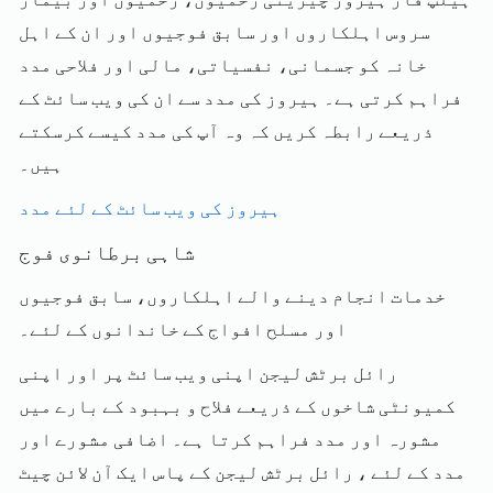
سروس اہلکاروں اور سابق فوجیوں اور ان کے اہل
خانہ کو جسمانی، نفسیاتی، مالی اور فلاحی مدد
فراہم کرتی ہے۔ ہیروز کی مدد سے ان کی ویب سائٹ کے
ذریعے رابطہ کریں کہ وہ آپ کی مدد کیسے کرسکتے
ہیں۔
ہیروز کی ویب سائٹ کے لئے مدد
شاہی برطانوی فوج
خدمات انجام دینے والے اہلکاروں، سابق فوجیوں
اور مسلح افواج کے خاندانوں کے لئے۔
رائل برٹش لیجن اپنی ویب سائٹ پر اور اپنی
کمیونٹی شاخوں کے ذریعے فلاح و بہبود کے بارے میں
مشورہ اور مدد فراہم کرتا ہے۔ اضافی مشورے اور
مدد کے لئے ، رائل برٹش لیجن کے پاس ایک آن لائن چیٹ