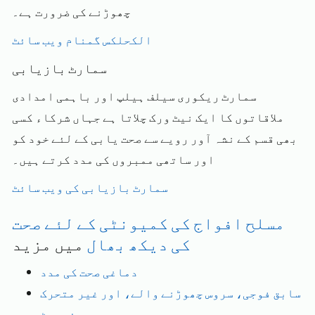
چھوڑنے کی ضرورت ہے۔
الکحلکس گمنام ویب سائٹ
سمارٹ بازیابی
سمارٹ ریکوری سیلف ہیلپ اور باہمی امدادی
ملاقاتوں کا ایک نیٹ ورک چلاتا ہے جہاں شرکاء کسی
بھی قسم کے نشہ آور رویے سے صحت یابی کے لئے خود کو
اور ساتھی ممبروں کی مدد کرتے ہیں۔
سمارٹ بازیابی کی ویب سائٹ
مسلح افواج کی کمیونٹی کے لئے صحت
کی دیکھ بھال
میں مزید
دماغی صحت کی مدد
سابق فوجی، سروس چھوڑنے والے، اور غیر متحرک
ریزروسٹ