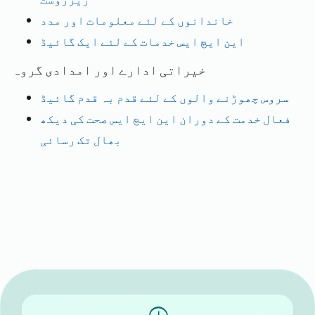
خاندانوں کے لئے معلومات اور مدد
این ایچ ایس خدمات کے لئے ایک گائیڈ
خیراتی ادارے اور امدادی گروہ
سروس چھوڑنے والوں کے لئے قدم بہ قدم گائیڈ
فعال خدمت کے دوران این ایچ ایس صحت کی دیکھ
بھال تک رسائی