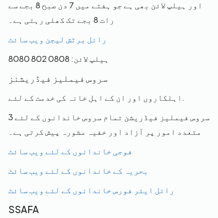
اور ہیلپ لائن بھی ہے جو ہفتے میں 7 دن صبح 8 بجے سے
رات 8 بجے تک کھلی رہتی ہے۔
رائل برٹش لیجن ویب سائٹ
ہیلپ لائن: 0808 802 8080
سروس فیملیز فیڈریشنز
اہلکاروں اور ان کے اہل خانہ کی خدمت کے لئے.
3 سروس فیملیز فیڈریشن تمام سروس خاندانوں کے لئے
متعدد امور پر آزاد اور خفیہ مشورہ پیش کرتی ہے۔
فوجی خاندانوں کے لئے ویب سائٹ
بحریہ کے خاندانوں کے لئے ویب سائٹ
رائل ایئر فورس خاندانوں کے لئے ویب سائٹ
SSAFA